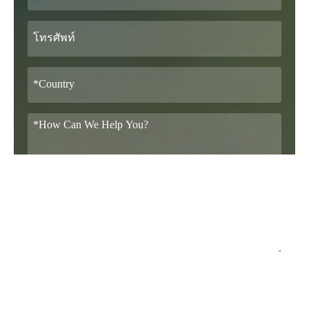
ทูลเกล้าฯถวาย