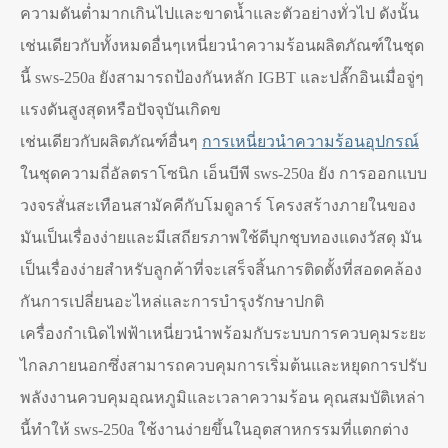
ความดันต่ำมากเกินไปและขาดน้ำและตัวอย่างทั่วไป ดังนั้น
เช่นเดียวกับทั้งหมดอื่นๆเหนี่ยวนำความร้อนผลิตภัณฑ์ในชุด
นี้ sws-250a ยังสามารถป้องกันหลัก IGBT และปลั๊กอินเมื่อจู่ๆ
แรงดันสูงสุดหรือปัจจุบันเกิดข
เช่นเดียวกับผลิตภัณฑ์อื่นๆ
การเหนี่ยวนำความร้อนอุปกรณ์
ในชุดความถี่อัลตราโซนิก เอ็นบีพี sws-250a ยัง การออกแบบ
วงจรสั่นสะเทือนสามัคคีกับโมดูลาร์ โครงสร้างภายในของ
มันเป็นเรื่องง่ายและมีเสถียรภาพใช้ดีบุกชุบทองแดงวัสดุ มัน
เป็นเรื่องง่ายสำหรับลูกค้าที่จะเสร็จสิ้นการติดตั้งที่สอดคล้อง
กันการเปลี่ยนอะไหล่และการบำรุงรักษาปกติ
เครื่องกำเนิดไฟฟ้าเหนี่ยวนำพร้อมกับระบบการควบคุมระยะ
ไกลภายนอกซึ่งสามารถควบคุมการเริ่มต้นและหยุดการปรับ
พลังงานควบคุมอุณหภูมิและเวลาความร้อน คุณสมบัติเหล่า
นี้ทำให้ sws-250a ใช้งานง่ายขึ้นในอุตสาหกรรมที่แตกต่าง