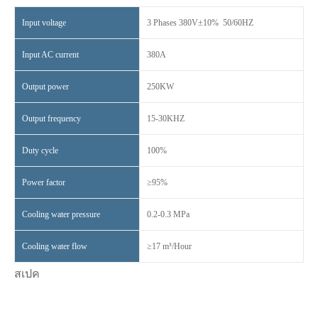
Input voltage
3 Phases 380V±10% 50/60HZ
Input AC current
380A
Output power
250KW
Output frequency
15-30KHZ
Duty cycle
100%
Power factor
≥95%
Cooling water pressure
0.2-0.3 MPa
Cooling water flow
≥17 m³/Hour
สเปค