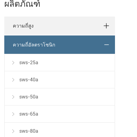
ผลิตภัณฑ์
ความถี่สูง
ความถี่อัลตราโซนิก
sws-25a

sws-40a

sws-50a

sws-65a

sws-80a
