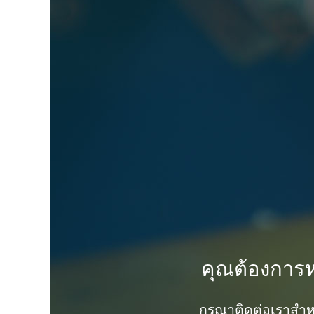
คุณต้องการหน
กรุณาติดต่อเราสําห