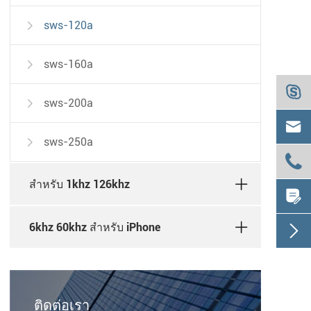
sws-120a

sws-160a


sws-200a


sws-250a


สำหรับ 1khz 126khz

6khz 60khz สำหรับ iPhone

ติดต่อเรา