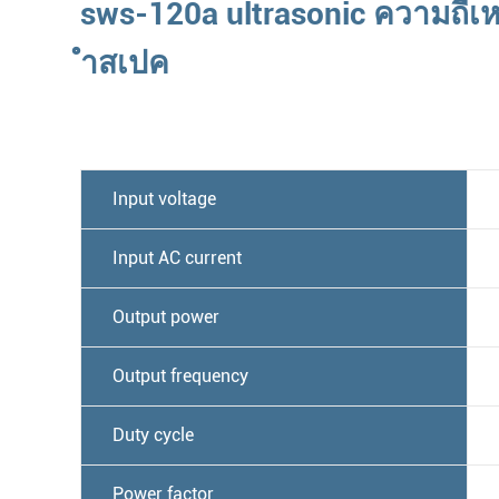
sws-120a ultrasonic ความถี่เห
ำสเปค
Input voltage
Input AC current
Output power
Output frequency
Duty cycle
Power factor