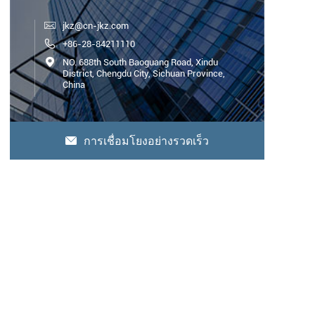

jkz@cn-jkz.com

+86-28-84211110

NO. 688th South Baoguang Road, Xindu
District, Chengdu City, Sichuan Province,
China
การเชื่อมโยงอย่างรวดเร็ว
